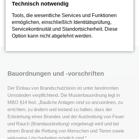
sind etwa einmal jährlich durch einen Sachkundigen zu
Technisch notwendig
überprüfen.
Tools, die wesentliche Services und Funktionen
ermöglichen, einschließlich Identitätsprüfung,
Wollschläger Brandschutztüren Berlin
Servicekontinuität und Standortsicherheit. Diese
Option kann nicht abgelehnt werden.
Bauordnungen und -vorschriften
Der Einbau von Brandschutztüren ist unter bestimmten
Umständen verpflichtend. Die Musterbauordnung legt in
MBO §14 fest: „Bauliche Anlagen sind so anzuordnen, zu
errichten, zu ändern und instand zu halten, dass der
Entstehung eines Brandes und der Ausbreitung von Feuer
und Rauch (Brandausbreitung) vorgebeugt wird und bei
einem Brand die Rettung von Menschen und Tieren sowie
wirksame Löscharbeiten möglich sind.“