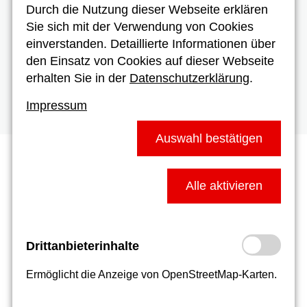
F60: Feuerwiderstandsdauer > 60 Minuten,
Durch die Nutzung dieser Webseite erklären
F90: Feuerwiderstandsdauer > 90 Minuten,
Sie sich mit der Verwendung von Cookies
F120: Feuerwiderstandsdauer >120 Minuten,
einverstanden. Detaillierte Informationen über
F180: Feuerwiderstandsdauer > 180 Minuten
den Einsatz von Cookies auf dieser Webseite
erhalten Sie in der
Datenschutzerklärung
.
Impressum
Auswahl bestätigen
Prüfung von Brandschutztüren
Alle aktivieren
Brandschutztüren verzögern im Brandfall die Ausbreitung des
Feuers. Sie sind den Vorschriften der Landesbauordnungen
sowie Sonderbauvorschriften gemäß zu installieren. DIN
Drittanbieterinhalte
4102 benennt die Vorgaben für Installation und Wartung der
Feuerschutztüren. Die Technischen Regeln für Arbeitsstätten
Ermöglicht die Anzeige von OpenStreetMap-Karten.
schreiben in ASR A1.7 vor, dass Brandschutztüren in
regelmäßigen Abständen zu prüfen sind. Türfeststellanlagen